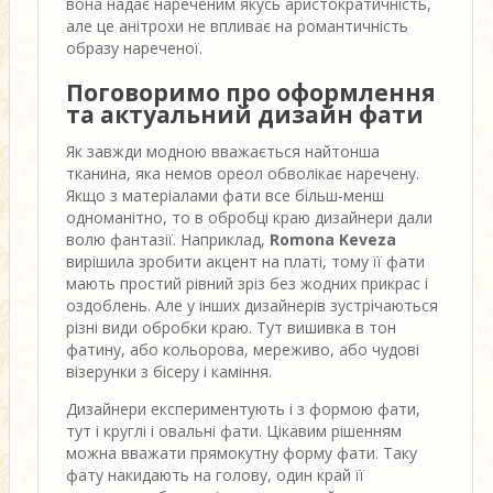
вона надає нареченим якусь аристократичність,
але це анітрохи не впливає на романтичність
образу нареченої.
Поговоримо про оформлення
та актуальний дизайн фати
Як завжди модною вважається найтонша
тканина, яка немов ореол обволікає наречену.
Якщо з матеріалами фати все більш-менш
одноманітно, то в обробці краю дизайнери дали
волю фантазії. Наприклад,
Romona Keveza
вирішила зробити акцент на платі, тому її фати
мають простий рівний зріз без жодних прикрас і
оздоблень. Але у інших дизайнерів зустрічаються
різні види обробки краю. Тут вишивка в тон
фатину, або кольорова, мереживо, або чудові
візерунки з бісеру і каміння.
Дизайнери експериментують і з формою фати,
тут і круглі і овальні фати. Цікавим рішенням
можна вважати прямокутну форму фати. Таку
фату накидають на голову, один край її