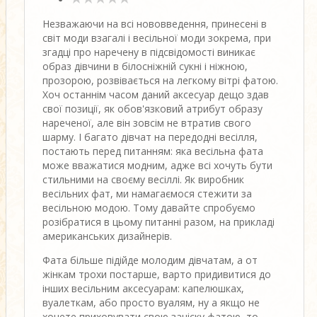
Незважаючи на всі нововведення, принесені в
світ моди взагалі і весільної моди зокрема, при
згадці про наречену в підсвідомості виникає
образ дівчини в білосніжній сукні і ніжною,
прозорою, розвівається на легкому вітрі фатою.
Хоч останнім часом даний аксесуар дещо здав
свої позиції, як обов'язковий атрибут образу
нареченої, але він зовсім не втратив свого
шарму. І багато дівчат на передодні весілля,
постають перед питанням: яка весільна фата
може вважатися модним, адже всі хочуть бути
стильними на своєму весіллі. Як виробник
весільних фат, ми намагаємося стежити за
весільною модою. Тому давайте спробуємо
розібратися в цьому питанні разом, на прикладі
американських дизайнерів.
Фата більше підійде молодим дівчатам, а от
жінкам трохи постарше, варто придивитися до
інших весільним аксесуарам: капелюшках,
вуалеткам, або просто вуалям, ну а якщо не
хочете приховувати свою зачіску фатою, то