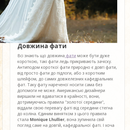
Довжина фати
Всі знають що довжина
фати
може бути дуже
короткою, такі фати ледь прикривають зачіску.
Антиподом короткої фати природно є довгі фати,
від просто фати до підлоги, або з коротким
шлейфом, до самих довжелезних кафедральних
фат. Таку фату нареченої носити сама без
допомоги не може. Американські дизайнери
вирішили не вдаватися в крайності, вони,
дотримуючись правила "золотої середини",
віддали свою перевагу фаті від середини стегна
до коліна. Єдиним винятком з цього правила
стала
Monique Lhullier
, вона зупинила свій
погляд саме на довгій, кафедральної фаті. І хоча