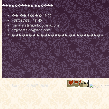
���������� ������
��-��
8.00
��
19.00
+38(097)384-18-40
romafata@fata-bogdana.com
http://fata-bogdana.com/
�������
�.��������
��.������� 4
Фата-Богдана © 2007 -2026