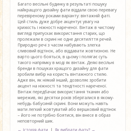
Багато весільні будинку в результаті пошуку
найкращого дизайну фати віддали свою перевагу
перевіреному роками варіанту: вінтажній фаті.
Цей стиль дуже добре акцентує увагу на
крихкість і ніжності нареченої. Вінтаж в чистому
вигляді припускає використання старих, що
пролежали в скрині не одне десятиліття речей.
Природно речі з часом набувають злегка
сливовий відтінок, або віддавати жовтизною. Не
варто цього бояться, в цьому і полягає суть
такого напрямку в моді як вінтаж. Деякі весільні
бренди в пошуках кращого дизайну для фати
зробили вибір на користь вінтажного стилю.
Адже він, як ніякий інший, дозволяє зробити
акцент на ніжності та тендітності нареченої.
Вінтаж передбачає використання тканин або
мережив, які десятки років зберігалися в якому-
небудь бабусиній скрині. Вони можуть навіть
мати легкий жовтуватий або вершковий відтінок
– його не потрібно боятися, він внесе в образ
неповторний шик.
← Історія фати
|
Як вибрати фату? →