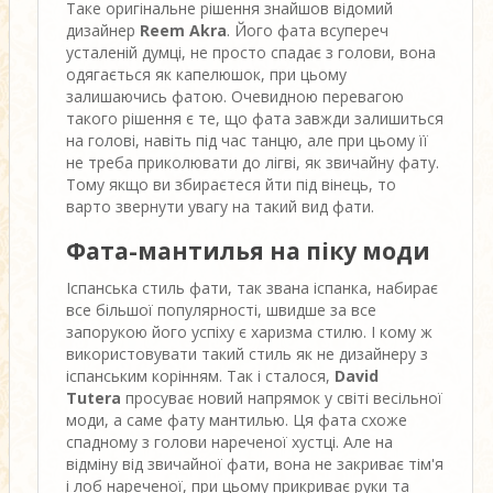
Таке оригінальне рішення знайшов відомий
дизайнер
Reem Akra
. Його фата всупереч
усталеній думці, не просто спадає з голови, вона
одягається як капелюшок, при цьому
залишаючись фатою. Очевидною перевагою
такого рішення є те, що фата завжди залишиться
на голові, навіть під час танцю, але при цьому її
не треба приколювати до лігві, як звичайну фату.
Тому якщо ви збираєтеся йти під вінець, то
варто звернути увагу на такий вид фати.
Фата-мантилья на піку моди
Іспанська стиль фати, так звана іспанка, набирає
все більшої популярності, швидше за все
запорукою його успіху є харизма стилю. І кому ж
використовувати такий стиль як не дизайнеру з
іспанським корінням. Так і сталося,
David
Tutera
просуває новий напрямок у світі весільної
моди, а саме фату мантилью. Ця фата схоже
спадному з голови нареченої хустці. Але на
відміну від звичайної фати, вона не закриває тім'я
і лоб нареченої, при цьому прикриває руки та