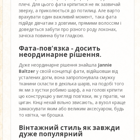
плечі. Для цього фата кріпитися не як зазвичай
зверху, а приколюється до потилиці. Але варто
врахувати один важливий момент, така фата
підійде дівчатам з довгими, прямими волоссям і
доведеться забути про різного роду локонах,
зачіска повинна бути гладкою.
Фата-пов'язка - досить
неординарне рішення.
Дуже неординарне рішення знайшла
Jannie
Baltzer
у своїй концепції фати, відійшовши від
усталених догм, вона запропонувала смужку
тканини скласти в декілька шарів, на подобі того
як ми з хустки робимо шарф, а на голові кріпити
цю конструкцію у вигляді пов'язки, як у піратів, чи
циган. Кінці нехай вільно звисають, а вузол краще
замаскувати яким або великим аксесуаром, будь
то квітка, чи брошка.
Вінтажний стиль як завжди
дуже популярний