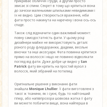
прикриває обличчя і груди, а другий просто
звисає зі спини. Секрет в тому що кріпиться вона
до зачіски маленькими шпильками невидимками і
їх не видно. Цим створюється враження, ніби
фата просто накинута на наречену і вона ось-ось
спаде.
Також слід відзначити один важливий момент:
повну самодостатність фати. У цьому році
дизайнери майже не використовують деталі:
різного роду флердоранжи, діадеми, весільні
віночки та інші аксесуари. Фата повинна кріпитися
прямо на волосся і ніщо не повинно відволікати
погляд від фати. Дуже добре це видно у
San
Patrick
фату він кріпить на простий вузол з
волосся, який зібраний на потилиці.
Оригінальне рішення у виконанні фати
знайшла
Monique Lhullier
. Її фати виготовлені з
такої ж тканини, як і сукні, будь то найтонший
гіпюр, або напівпрозора шовкова жатка її фату
ви можете побачити вище, вона найперша в