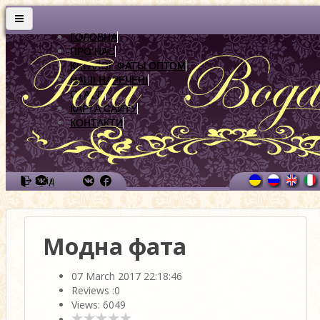
ГОЛОВНА
ПРО НАС
КАТАЛОГ ФАТЫ ОПТОМ
НАШІ НАРЕЧЕНІ
СТАТТІ
КАРТА САЙТУ
КОНТАКТИ
Вхід
Модна фата
07 March 2017 22:18:46
Reviews :
0
Views: 6049