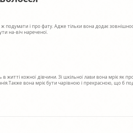
 ж подумати і про фату. Адже тільки вона додає зовнішнос
ти на-віч нареченої.
ь в житті кожної дівчини. Зі шкільної лави вона мріє як п
анія.Также вона мріє бути чарівною і прекрасною, що б под