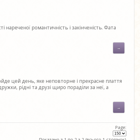
ті нареченої романтичність і закінченість. Фата
→
ройде цей день, яке неповторне і прекрасне плаття
ружки, рідні та друзі щиро пораділи за неї, а
→
Page:
Показано з 1 по 2 з 2 (всього 1 сторінок)