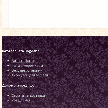
Каталог
Fata Bogdana
Вишита фата
Фата з мереживом
Весільні рукавички
Аксесуари для весілля
Допомога покупцю
Оплата та доставка
Розділ FAQ