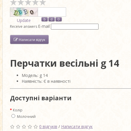
Update
E-mail
Receive answers
Написати відгук
Перчатки весільні g 14
Модель: g 14
Наявність: Є в наявності
Доступні варіанти
Колір
Молочний
0 відгуків
/
Написати відгук