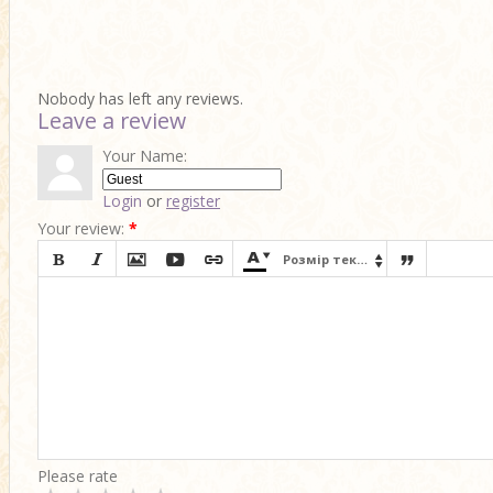
Nobody has left any reviews.
Leave a review
Your Name:
Login
or
register
Your review:
*








Розмір тексту

Please rate