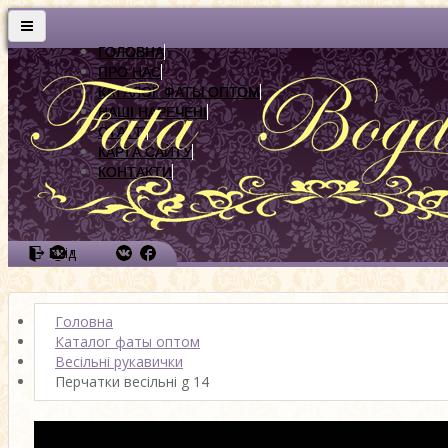
ГОЛОВНА
ПРО НАС
КАТАЛОГ ФАТЫ ОПТОМ
НАШІ НАРЕЧЕНІ
СТАТТІ
КАРТА САЙТУ
КОНТАКТИ
Вхід
Головна
Каталог фаты оптом
Весільні рукавички
Перчатки весільні g 14