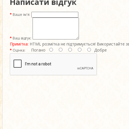
Написати відгук
Ваше ім'я:
Ваш відгук:
Примітка:
HTML розмітка не підтримується! Використайте з
Погано
Добре
Оцінка: