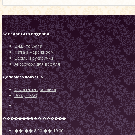
Каталог
Fata Bogdana
Вишита фата
Фата з мереживом
Весільні рукавички
Аксесуари для весілля
Допомога покупцю
Оплата та доставка
Розділ FAQ
���������� ������
��-��
8.00
��
19.00