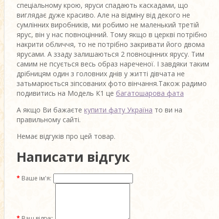
спеціальному крою, яруси спадають каскадами, що
виглядає дуже красиво. Але на відміну від декого не
сумлінних виробників, ми робимо не маленький третій
ярус, він у нас повноцінний. Тому якщо в церкві потрібно
накрити обличчя, то не потрібно закривати його двома
ярусами. А ззаду залишаються 2 повноцінних ярусу. Тим
самим не псується весь образ нареченої. І завдяки таким
дрібницям один з головних днів у житті дівчата не
затьмарюється зіпсованих фото вінчання.Також радимо
подивитись на Модель К1 це
багатошарова фата
А якщо Ви бажаєте
купити фату Україна
то ви на
правильному сайті.
Немає відгуків про цей товар.
Написати відгук
Ваше ім'я:
Ваш відгук: