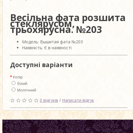
Весільна фата розшита
стеклярусом,
трьохярусна. №203
Модель: Вышитая фата №203
Наявність: Є в наявності
Доступні варіанти
Колір
білий
Молочний
0 відгуків
/
Написати відгук