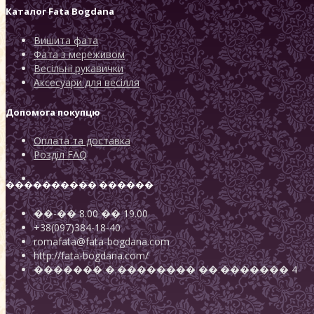
Каталог
Fata Bogdana
Вишита фата
Фата з мереживом
Весільні рукавички
Аксесуари для весілля
Допомога покупцю
Оплата та доставка
Розділ FAQ
���������� ������
��-��
8.00
��
19.00
+38(097)384-18-40
romafata@fata-bogdana.com
http://fata-bogdana.com/
�������
�.��������
��.������� 4