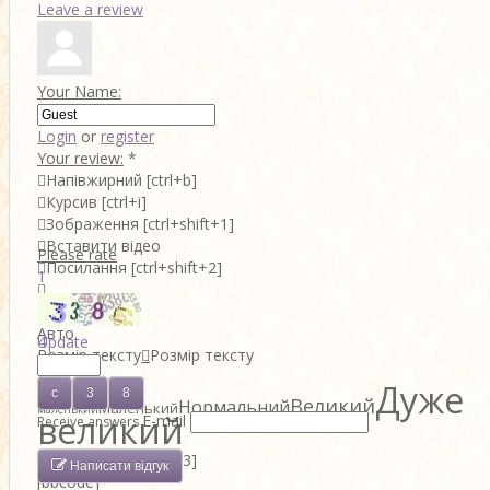
Leave a review
Your Name:
Login
or
register
Your review:
*

Напівжирний
[ctrl+b]

Курсив
[ctrl+i]

Зображення
[ctrl+shift+1]

Вставити відео
Please rate

Посилання
[ctrl+shift+2]
1

2

Колір тексту
3
Авто
4
Update
Розмір тексту

Розмір тексту
5
Дуже
Дуже
Великий
Нормальний
Маленький
маленький
великий
E-mail
Receive answers

Цитата
[ctrl+shift+3]
Написати відгук
[bbcode]