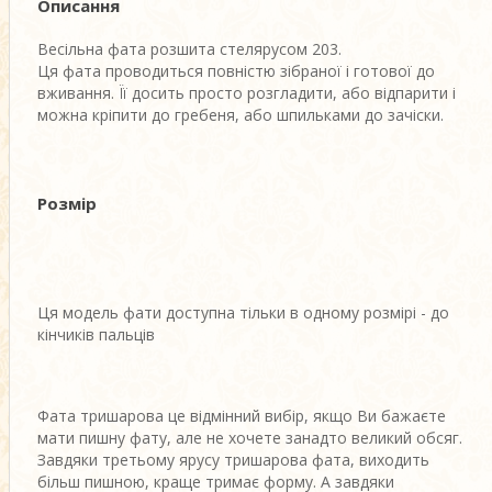
Описання
Весільна фата розшита стелярусом 203.
Ця фата проводиться повністю зібраної і готової до
вживання. Її досить просто розгладити, або відпарити і
можна кріпити до гребеня, або шпильками до зачіски.
Розмір
Ця модель фати доступна тільки в одному розмірі - до
кінчиків пальців
Фата тришарова це відмінний вибір, якщо Ви бажаєте
мати пишну фату, але не хочете занадто великий обсяг.
Завдяки третьому ярусу тришарова фата, виходить
більш пишною, краще тримає форму. А завдяки