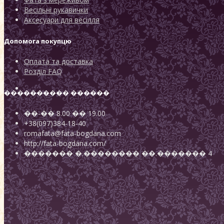
Весільні рукавички
Аксесуари для весілля
Допомога покупцю
Оплата та доставка
Розділ FAQ
���������� ������
��-��
8.00
��
19.00
+38(097)384-18-40
romafata@fata-bogdana.com
http://fata-bogdana.com/
�������
�.��������
��.������� 4