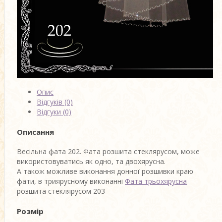
Опис
Відгуків (0)
Відгуки (0)
Описання
Весільна фата 202. Фата розшита стеклярусом, може
використовуватись як одно, та двохярусна.
А також можливе виконання донної розшивки краю
фати, в триярусному виконанні
Фата трьохярусна
розшита стеклярусом 203
Розмір