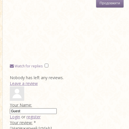
Продовжити
Watch for replies
Nobody has left any reviews.
Leave a review
Your Name:
Login
or
register
Your review:
*

Напівжирний
[ctrl+b]