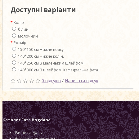
Доступні варіанти
Колір
білий
Молочний
Розмір
150*150 см Нижче поясу.
140*200 см Нижче колін.
140*250 см З маленьким шлейфом.
140*300 см З шлейфом. Кафедральна фата.
0 відгуків
/
Написати відгук
Каталог
Fata Bogdana
Вишита фата
Фата з мереживом