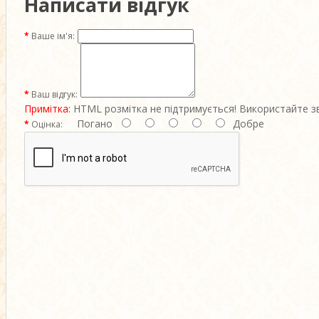
Написати відгук
Ваше ім'я:
Ваш відгук:
Примітка:
HTML розмітка не підтримується! Використайте з
Погано
Добре
Оцінка: