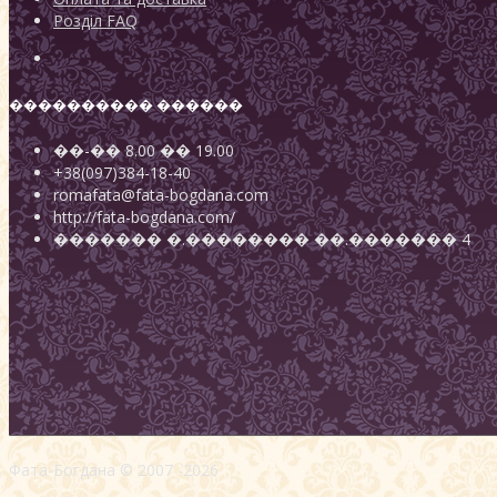
Розділ FAQ
���������� ������
��-��
8.00
��
19.00
+38(097)384-18-40
romafata@fata-bogdana.com
http://fata-bogdana.com/
�������
�.��������
��.������� 4
Фата-Богдана © 2007 -2026