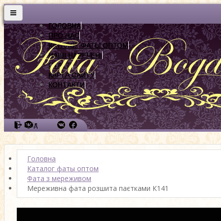
ГОЛОВНА
ПРО НАС
КАТАЛОГ ФАТЫ ОПТОМ
НАШІ НАРЕЧЕНІ
СТАТТІ
КАРТА САЙТУ
КОНТАКТИ
Вхід
Головна
Каталог фаты оптом
Фата з мереживом
Мереживна фата розшита паєтками К141