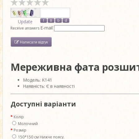
Update
E-mail
Receive answers
Написати відгук
Мереживна фата розшит
Модель: K141
Наявність: Є в наявності
Доступні варіанти
Колір
Молочний
Розмір
150*150 см Нижче поясу.