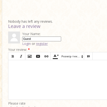
Nobody has left any reviews.
Leave a review
Your Name:
Login
or
register
Your review:
*








Розмір тексту

Please rate