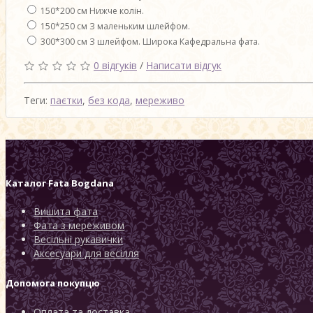
150*200 см Нижче колін.
150*250 см З маленьким шлейфом.
300*300 см З шлейфом. Широка Кафедральна фата.
0 відгуків
/
Написати відгук
Теги:
паєтки
,
без кода
,
мереживо
Каталог
Fata Bogdana
Вишита фата
Фата з мереживом
Весільні рукавички
Аксесуари для весілля
Допомога покупцю
Оплата та доставка