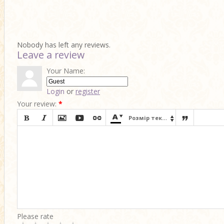
Nobody has left any reviews.
Leave a review
Your Name:
Login
or
register
Your review:
*








Розмір тексту

Please rate