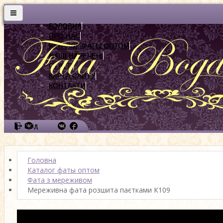
ГОЛОВНА
ПРО НАС
КАТАЛОГ ФАТЫ ОПТОМ
НАШІ НАРЕЧЕНІ
СТАТТІ
КАРТА САЙТУ
КОНТАКТИ
Вхід
Головна
Каталог фаты оптом
Фата з мереживом
Мереживна фата розшита паєтками К109