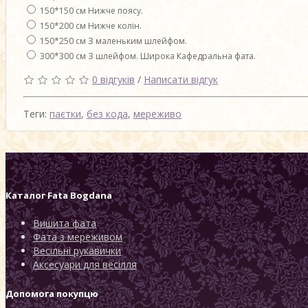
150*150 см Нижче поясу.
150*200 см Нижче колін.
150*250 см З маленьким шлейфом.
300*300 см З шлейфом. Широка Кафедральна фата.
0 відгуків
/
Написати відгук
Теги:
паєтки
,
без кода
,
мереживо
Каталог
Fata Bogdana
Вишита фата
Фата з мереживом
Весільні рукавички
Аксесуари для весілля
Допомога покупцю