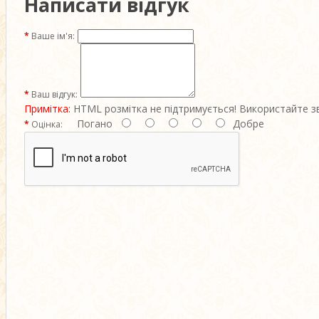
Написати відгук
Ваше ім'я:
Ваш відгук:
Примітка:
HTML розмітка не підтримується! Використайте з
Погано
Добре
Оцінка: