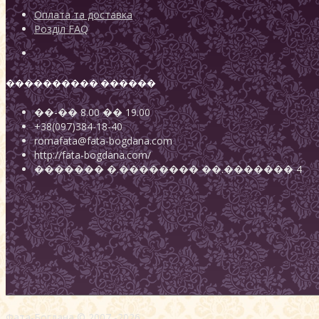
Оплата та доставка
Розділ FAQ
���������� ������
��-��
8.00
��
19.00
+38(097)384-18-40
romafata@fata-bogdana.com
http://fata-bogdana.com/
�������
�.��������
��.������� 4
Фата-Богдана © 2007 -2026