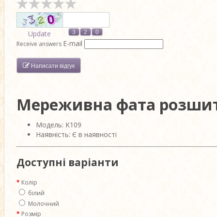
Update
E-mail
Receive answers
Написати відгук
Мереживна фата розшит
Модель: K109
Наявність: Є в наявності
Доступні варіанти
Колір
білий
Молочний
Розмір