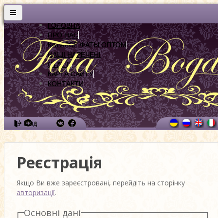
ГОЛОВНА
ПРО НАС
КАТАЛОГ ФАТЫ ОПТОМ
НАШІ НАРЕЧЕНІ
СТАТТІ
КАРТА САЙТУ
КОНТАКТИ
Вхід
Реєстрація
Якщо Ви вже зареєстровані, перейдіть на сторінку
авторизації
.
Основні дані