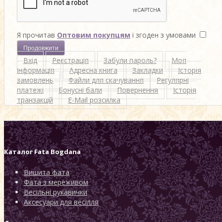
Я прочитав
Оптовим покупцям
і згоден з умовами
Вхід
Реєстрація
Забули пароль?
Моя
інформація
Адресна книга
Закладки
Історія
замовлень
Файли для скачування
Регулярні
платежі
Бонусні бали
Повернення
Історія
транзакцій
E-Mail розсилка
Каталог
Fata Bogdana
Вишита фата
Фата з мереживом
Весільні рукавички
Аксесуари для весілля