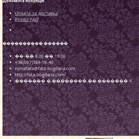
Допомога покупцю
Оплата та доставка
Розділ FAQ
���������� ������
��-��
8.00
��
19.00
+38(097)384-18-40
romafata@fata-bogdana.com
http://fata-bogdana.com/
�������
�.��������
��.������� 4