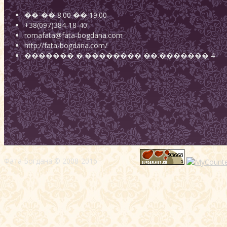
��-��
8.00
��
19.00
+38(097)384-18-40
romafata@fata-bogdana.com
http://fata-bogdana.com/
�������
�.��������
��.������� 4
Фата Богдана © 2008-2016