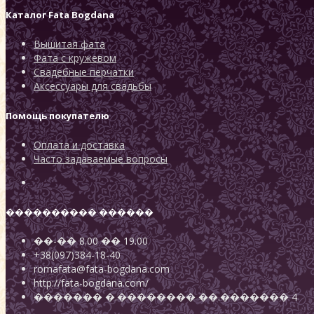
Каталог
Fata Bogdana
Вышитая фата
Фата с кружевом
Свадебные перчатки
Аксессуары для свадьбы
Помощь покупателю
Оплата и доставка
Часто задаваемые вопросы
���������� ������
��-��
8.00
��
19.00
+38(097)384-18-40
romafata@fata-bogdana.com
http://fata-bogdana.com/
�������
�.��������
��.������� 4