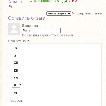
Да
Нет
/
Отзыв полезен?
0
Ответить
Упорядочить отзывы
Оставить отзыв
Ваше имя:
Войти
или
зарегистрироваться
Ваш отзыв:
*








[BBCODE]