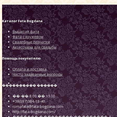
Каталог
Fata Bogdana
Вышитая фата
Фата с кружевом
Свадебные перчатки
Аксессуары для свадьбы
Помощь покупателю
Оплата и доставка
Часто задаваемые вопросы
���������� ������
��-��
8.00
��
19.00
+38(097)384-18-40
romafata@fata-bogdana.com
http://fata-bogdana.com/
�������
�.��������
��.������� 4