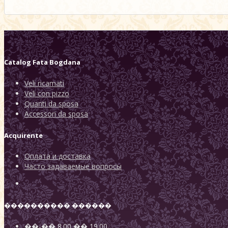
Catalog
Fata Bogdana
Veli ricamati
Veli con pizzo
Quanti da sposa
Accessori da sposa
Acquirente
Оплата и доставка
Часто задаваемые вопросы
���������� ������
��-��
8.00
��
19.00