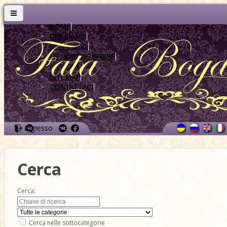
HOME
CHI SIAMO
CATALOGO
LE NOSTRE SPOSE
ARTICOLI
SITEMAP
CONTATTACI
Ingresso
Cerca
Cerca:
Cerca nelle sottocategorie