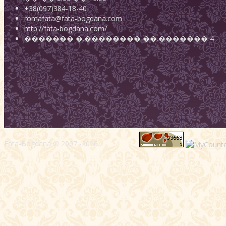
+38(097)384-18-40
romafata@fata-bogdana.com
http://fata-bogdana.com/
�������
�.��������
��.������� 4
Fata-Bogdana © 2007 -2016.