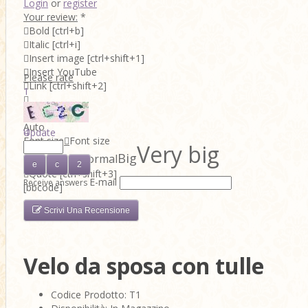
Login
or
register
Your review:
*

Bold
[ctrl+b]

Italic
[ctrl+i]

Insert image
[ctrl+shift+1]

Insert YouTube
Please rate

Link
[ctrl+shift+2]
1

2

Font color
3
Auto
4
Update
Font size

Font size
5
Very big
Big
Normal
Small
Very small

Quote
[ctrl+shift+3]
E-mail
Receive answers
[bbcode]
Scrivi Una Recensione
Velo da sposa con tulle
Codice Prodotto: T1