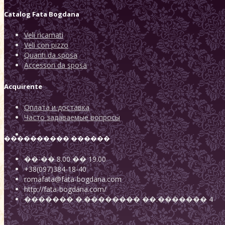
Catalog
Fata Bogdana
Veli ricamati
Veli con pizzo
Quanti da sposa
Accessori da sposa
Acquirente
Оплата и доставка
Часто задаваемые вопросы
���������� ������
��-��
8.00
��
19.00
+38(097)384-18-40
romafata@fata-bogdana.com
http://fata-bogdana.com/
�������
�.��������
��.������� 4