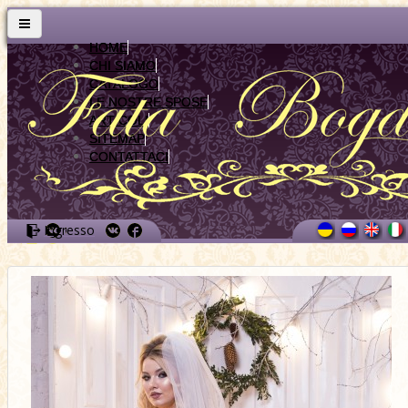
HOME
CHI SIAMO
CATALOGO
LE NOSTRE SPOSE
ARTICOLI
SITEMAP
CONTATTACI
Ingresso