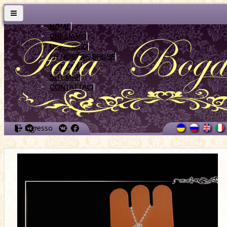
HOME
CHI SIAMO
CATALOGO
LE NOSTRE SPOSE
ARTICOLI
SITEMAP
CONTATTACI
Ingresso