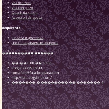
Veli ricamati
Veli con pizzo
Quanti da sposa
Accessori da sposa
Acquirente
Оплата и доставка
Часто задаваемые вопросы
���������� ������
��-��
8.00
��
19.00
+38(097)384-18-40
romafata@fata-bogdana.com
http://fata-bogdana.com/
�������
�.��������
��.������� 4