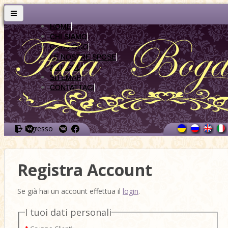
HOME
CHI SIAMO
CATALOGO
LE NOSTRE SPOSE
ARTICOLI
SITEMAP
CONTATTACI
Ingresso
Registra Account
Se già hai un account effettua il
login
.
I tuoi dati personali