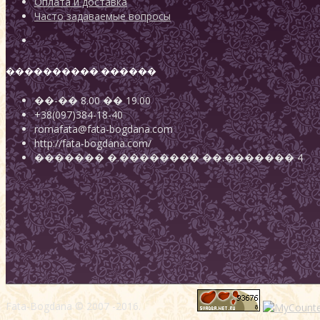
Оплата и доставка
Часто задаваемые вопросы
���������� ������
��-��
8.00
��
19.00
+38(097)384-18-40
romafata@fata-bogdana.com
http://fata-bogdana.com/
�������
�.��������
��.������� 4
Fata-Bogdana © 2007 -2016.