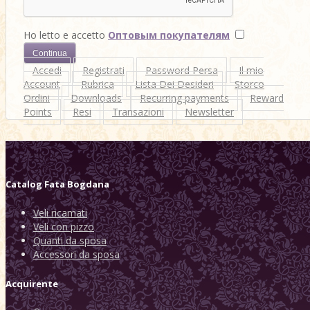
Ho letto e accetto
Оптовым покупателям
Accedi
Registrati
Password Persa
Il mio
Account
Rubrica
Lista Dei Desideri
Storco
Ordini
Downloads
Recurring payments
Reward
Points
Resi
Transazioni
Newsletter
Catalog
Fata Bogdana
Veli ricamati
Veli con pizzo
Quanti da sposa
Accessori da sposa
Acquirente